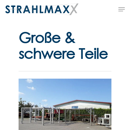
Skip
Me
to
main
content
Große &
schwere Teile