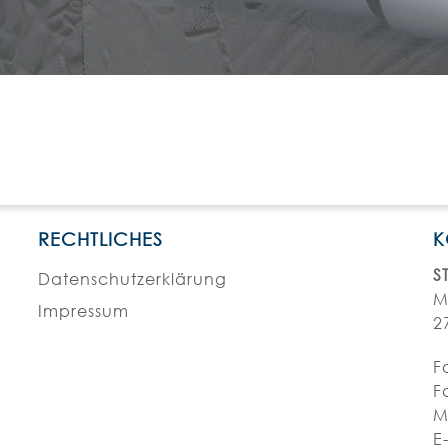
RECHTLICHES
K
S
Datenschutzerklärung
M
Impressum
2
F
F
M
E