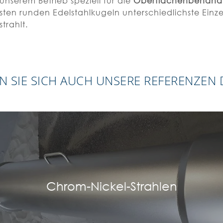
unserem Betrieb speziell für die
Oberflächenbehandl
sten runden Edelstahlkugeln unterschiedlichste Einze
trahlt.
N SIE SICH AUCH UNSERE REFERENZEN
Chrom-Nickel-Strahlen