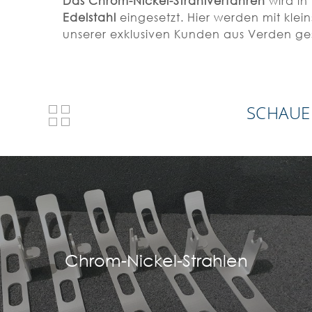
Das Chrom-Nickel-Strahlverfahren
wird in 
Edelstahl
eingesetzt. Hier werden mit klein
unserer exklusiven Kunden aus Verden ges
SCHAUE
Chrom-Nickel-Strahlen