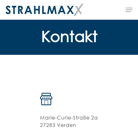
Skip
Me
to
main
content
Kontakt
Marie-Curie-Straße 2a
27283 Verden